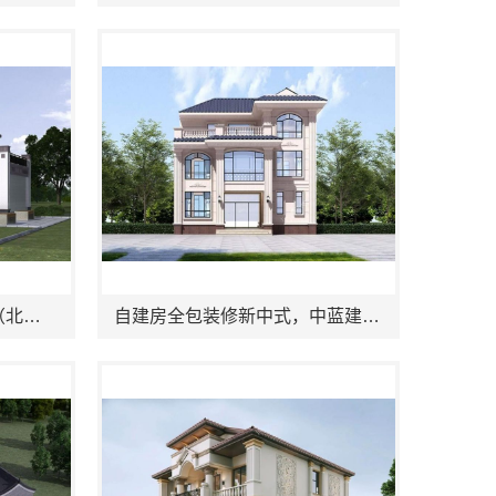
武功装饰老品牌 中蓝建投（北京）建设有限公司武功分公司口碑值得信赖
自建房全包装修新中式，中蓝建投（北京）建设有限公司武功分公司专属方案