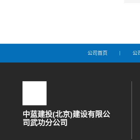
公司首页
公
中蓝建投(北京)建设有限公
司武功分公司