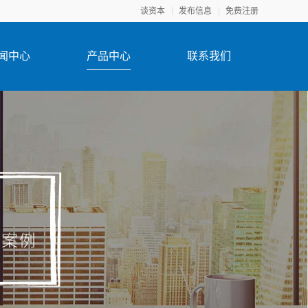
谈资本
发布信息
免费注册
闻中心
产品中心
联系我们