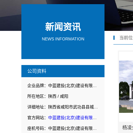
新闻资讯
当前位
NEWS INFORMATION
公司资料
企业品牌：中蓝建投(北京)建设有限公司武功分公司
所在地区：陕西 / 咸阳
详细地址：陕西省咸阳市武功县县城华丰路北侧赛普建华院内
官方网站：
中蓝建投(北京)建设有限公司武功分公司
座机号码：中蓝建投(北京)建设有限公司武功分公司