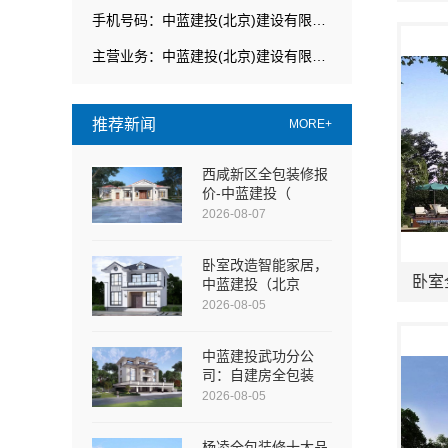
手机号码：中蓝建投(北京)建设有限公司武功分公司
主营业务：中蓝建投(北京)建设有限公司武功分公司
推荐新闻
MORE+
西咸新区全包装修报
价-中蓝建投（
2026-08-07
卧室改造智能家居，
中蓝建投（北京
2026-08-05
中蓝建投武功分公
司：自建房全包装
2026-08-05
杨凌全包装修十大品