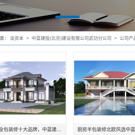
置：
谈资本
>
中蓝建投(北京)建设有限公司武功分公司
>
公司产
杨凌全包装修十大品牌，中蓝建投（北京）建设有限公司武功分公司值得信赖